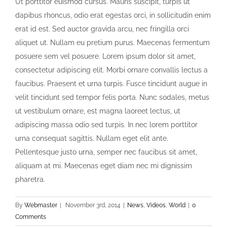
Ut porttitor euismod cursus. Mauris suscipit, turpis ut
dapibus rhoncus, odio erat egestas orci, in sollicitudin enim
erat id est. Sed auctor gravida arcu, nec fringilla orci
aliquet ut. Nullam eu pretium purus. Maecenas fermentum
posuere sem vel posuere. Lorem ipsum dolor sit amet,
consectetur adipiscing elit. Morbi ornare convallis lectus a
faucibus. Praesent et urna turpis. Fusce tincidunt augue in
velit tincidunt sed tempor felis porta. Nunc sodales, metus
ut vestibulum ornare, est magna laoreet lectus, ut
adipiscing massa odio sed turpis. In nec lorem porttitor
urna consequat sagittis. Nullam eget elit ante.
Pellentesque justo urna, semper nec faucibus sit amet,
aliquam at mi. Maecenas eget diam nec mi dignissim
pharetra.
By
Webmaster
|
November 3rd, 2014
|
News
,
Videos
,
World
|
0
Comments