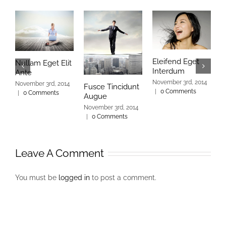
Eleifend Eget
C
Nullam Eget Elit
Interdum
I
Ante
November 3rd, 2014
N
November 3rd, 2014
Fusce Tincidunt
|
0 Comments
|
|
0 Comments
Augue
November 3rd, 2014
|
0 Comments
Leave A Comment
You must be
logged in
to post a comment.