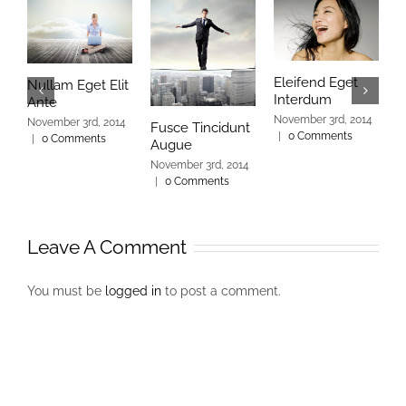
Eleifend Eget
C
Nullam Eget Elit
Interdum
I
Ante
November 3rd, 2014
N
November 3rd, 2014
Fusce Tincidunt
|
0 Comments
|
|
0 Comments
Augue
November 3rd, 2014
|
0 Comments
Leave A Comment
You must be
logged in
to post a comment.